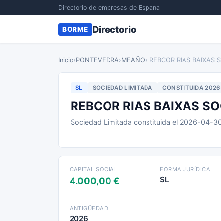
Directorio de empresas de Espana
Directorio
BORME
Inicio
›
PONTEVEDRA
›
MEAÑO
› REBCOR RIAS BAIXAS 
SL
SOCIEDAD LIMITADA
CONSTITUIDA 2026
REBCOR RIAS BAIXAS SO
Sociedad Limitada constituida el 2026-04-3
CAPITAL SOCIAL
FORMA JURÍDICA
SL
4.000,00 €
ANTIGÜEDAD
2026