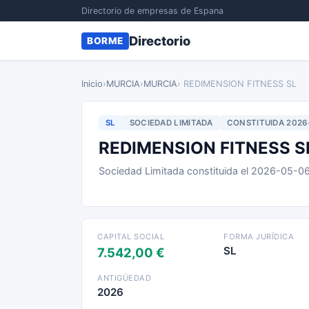
Directorio de empresas de Espana
Directorio
BORME
Inicio
›
MURCIA
›
MURCIA
› REDIMENSION FITNESS SL
SL
SOCIEDAD LIMITADA
CONSTITUIDA 2026
REDIMENSION FITNESS S
Sociedad Limitada constituida el 2026-05-0
CAPITAL SOCIAL
FORMA JURÍDICA
SL
7.542,00 €
ANTIGÜEDAD
2026