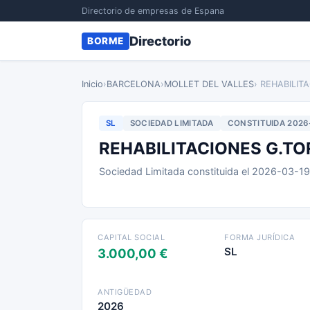
Directorio de empresas de Espana
Directorio
BORME
Inicio
›
BARCELONA
›
MOLLET DEL VALLES
› REHABILIT
SL
SOCIEDAD LIMITADA
CONSTITUIDA 2026
REHABILITACIONES G.TO
Sociedad Limitada constituida el 2026-03-1
CAPITAL SOCIAL
FORMA JURÍDICA
SL
3.000,00 €
ANTIGÜEDAD
2026