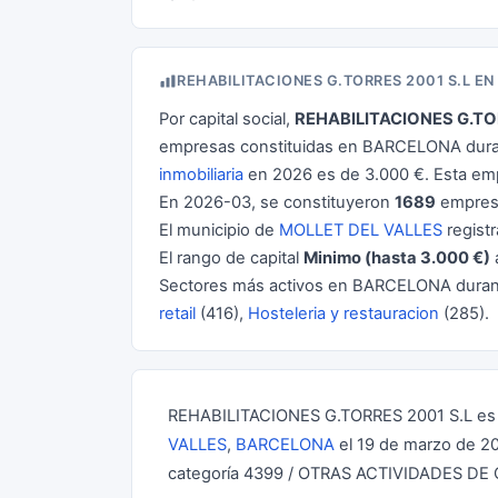
REHABILITACIONES G.TORRES 2001 S.L E
Por capital social,
REHABILITACIONES G.TO
empresas constituidas en BARCELONA duran
inmobiliaria
en 2026 es de 3.000 €. Esta em
En 2026-03, se constituyeron
1689
empresa
El municipio de
MOLLET DEL VALLES
registr
El rango de capital
Minimo (hasta 3.000 €)
Sectores más activos en BARCELONA dura
retail
(416),
Hosteleria y restauracion
(285).
REHABILITACIONES G.TORRES 2001 S.L es u
VALLES
,
BARCELONA
el 19 de marzo de 202
categoría 4399 / OTRAS ACTIVIDADES D