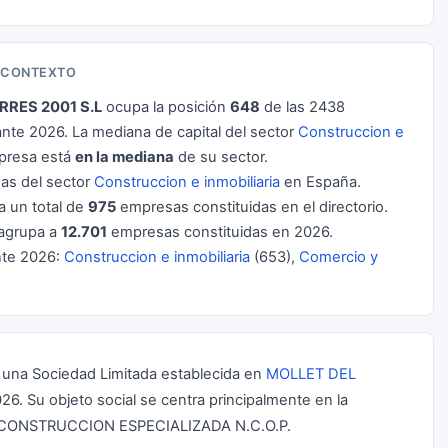
N CONTEXTO
RRES 2001 S.L
ocupa la posición
648
de las 2438
te 2026. La mediana de capital del sector
Construccion e
presa está
en la mediana
de su sector.
s del sector
Construccion e inmobiliaria
en España.
a un total de
975
empresas constituidas en el directorio.
agrupa a
12.701
empresas constituidas en 2026.
nte 2026:
Construccion e inmobiliaria
(653),
Comercio y
na Sociedad Limitada establecida en
MOLLET DEL
6. Su objeto social se centra principalmente en la
E CONSTRUCCION ESPECIALIZADA N.C.O.P.