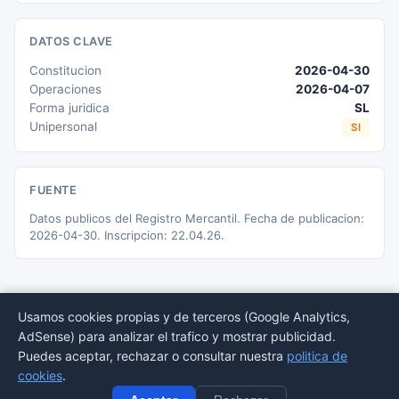
DATOS CLAVE
Constitucion
2026-04-30
Operaciones
2026-04-07
Forma juridica
SL
Unipersonal
SI
FUENTE
Datos publicos del Registro Mercantil. Fecha de publicacion:
2026-04-30. Inscripcion: 22.04.26.
Usamos cookies propias y de terceros (Google Analytics,
AdSense) para analizar el trafico y mostrar publicidad.
© 2026 BORMEDirectorio — Datos publicos del Registro Mercantil
Puedes aceptar, rechazar o consultar nuestra
politica de
Provincias
Sectores
Estadisticas
Aviso
Privacidad
Cookies
Sitemap
cookies
.
legal