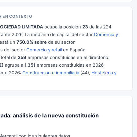
A EN CONTEXTO
OCIEDAD LIMITADA
ocupa la posición
23
de las 224
nte 2026. La mediana de capital del sector
Comercio y
 está un
750.0% sobre
de su sector.
 del sector
Comercio y retail
en España.
 total de
259
empresas constituidas en el directorio.
€)
agrupa a
1.351
empresas constituidas en 2026.
ante 2026:
Construccion e inmobiliaria
(44),
Hosteleria y
da: análisis de la nueva constitución
Mercantil con los siguientes datos.