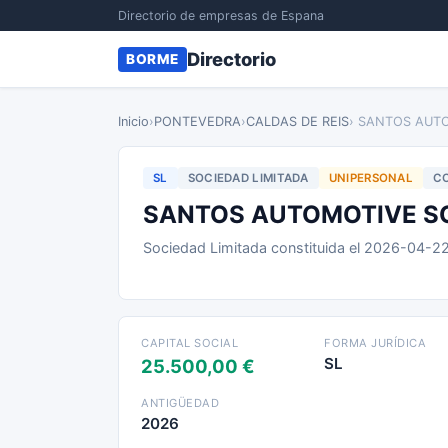
Directorio de empresas de Espana
Directorio
BORME
Inicio
›
PONTEVEDRA
›
CALDAS DE REIS
› SANTOS AUT
SL
SOCIEDAD LIMITADA
UNIPERSONAL
CO
SANTOS AUTOMOTIVE SO
Sociedad Limitada constituida el 2026-04-2
CAPITAL SOCIAL
FORMA JURÍDICA
SL
25.500,00 €
ANTIGÜEDAD
2026