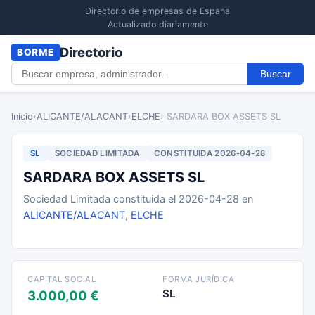
Directorio de empresas de Espana
Actualizado diariamente
Directorio
BORME
Buscar
Inicio
›
ALICANTE/ALACANT
›
ELCHE
› SARDARA BOX ASSETS SL
SL
SOCIEDAD LIMITADA
CONSTITUIDA 2026-04-28
SARDARA BOX ASSETS SL
Sociedad Limitada constituida el 2026-04-28 en
ALICANTE/ALACANT
,
ELCHE
CAPITAL SOCIAL
FORMA JURÍDICA
SL
3.000,00 €