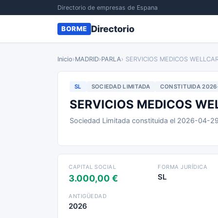
Directorio de empresas de Espana
Directorio
BORME
Inicio
›
MADRID
›
PARLA
› SERVICIOS MEDICOS WELLCA
SL
SOCIEDAD LIMITADA
CONSTITUIDA 2026
SERVICIOS MEDICOS WE
Sociedad Limitada constituida el 2026-04-2
CAPITAL SOCIAL
FORMA JURÍDICA
SL
3.000,00 €
ANTIGÜEDAD
2026