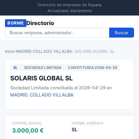
Directorio de empresas de Espana
Actualizado diariamente
Directorio
BORME
Buscar
Inicio
›
MADRID
›
COLLADO VILLALBA
› SOLARIS GLOBAL SL
SL
SOCIEDAD LIMITADA
CONSTITUIDA 2026-04-29
SOLARIS GLOBAL SL
Sociedad Limitada constituida el 2026-04-29 en
MADRID
,
COLLADO VILLALBA
CAPITAL SOCIAL
FORMA JURÍDICA
SL
3.000,00 €