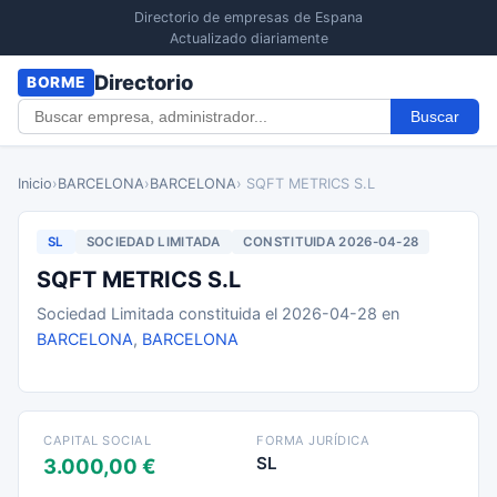
Directorio de empresas de Espana
Actualizado diariamente
Directorio
BORME
Buscar
Inicio
›
BARCELONA
›
BARCELONA
› SQFT METRICS S.L
SL
SOCIEDAD LIMITADA
CONSTITUIDA 2026-04-28
SQFT METRICS S.L
Sociedad Limitada constituida el 2026-04-28 en
BARCELONA
,
BARCELONA
CAPITAL SOCIAL
FORMA JURÍDICA
SL
3.000,00 €