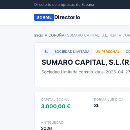
Directorio de empresas de Espana
Directorio
BORME
Inicio
›
A CORUÑA
› SUMARO CAPITAL, S.L.(R.M. A CO
SL
SOCIEDAD LIMITADA
UNIPERSONAL
CO
SUMARO CAPITAL, S.L.(R
Sociedad Limitada constituida el 2026-04-2
CAPITAL SOCIAL
FORMA JURÍDICA
SL
3.000,00 €
ANTIGÜEDAD
2026