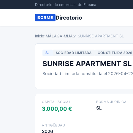
Directorio de empresas de Espana
Directorio
BORME
Inicio
›
MÁLAGA
›
MIJAS
› SUNRISE APARTMENT SL
SL
SOCIEDAD LIMITADA
CONSTITUIDA 2026
SUNRISE APARTMENT SL
Sociedad Limitada constituida el 2026-04-2
CAPITAL SOCIAL
FORMA JURÍDICA
SL
3.000,00 €
ANTIGÜEDAD
2026