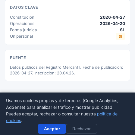
DATOS CLAVE
Constitucion
2026-04-27
Operaciones
2026-04-20
Forma juridica
SL
Unipersonal
SI
FUENTE
Datos publicos del Registro Mercantil. Fecha de publicacion:
2026-04-27. Inscripcion: 20.04.26.
Usamos cookies propias y de terceros (Google Analytics,
AdSense) para analizar el trafico y mostrar publicidad.
© 2026 BORMEDirectorio — Datos publicos del Registro Mercantil
Puedes aceptar, rechazar o consultar nuestra
politica de
Provincias
Sectores
Estadisticas
Aviso
Privacidad
Cookies
Sitemap
cookies
.
legal
Aceptar
Rechazar