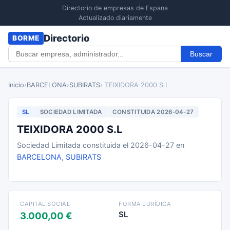
Directorio de empresas de Espana
Actualizado diariamente
Directorio
BORME
Buscar
Inicio
›
BARCELONA
›
SUBIRATS
› TEIXIDORA 2000 S.L
SL
SOCIEDAD LIMITADA
CONSTITUIDA 2026-04-27
TEIXIDORA 2000 S.L
Sociedad Limitada constituida el 2026-04-27 en
BARCELONA
,
SUBIRATS
CAPITAL SOCIAL
FORMA JURÍDICA
SL
3.000,00 €