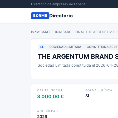
Directorio de empresas de Espana
Directorio
BORME
Inicio
›
BARCELONA
›
BARCELONA
› THE ARGENTUM BR
SL
SOCIEDAD LIMITADA
CONSTITUIDA 2026
THE ARGENTUM BRAND S
Sociedad Limitada constituida el 2026-04-2
CAPITAL SOCIAL
FORMA JURÍDICA
SL
3.000,00 €
ANTIGÜEDAD
2026