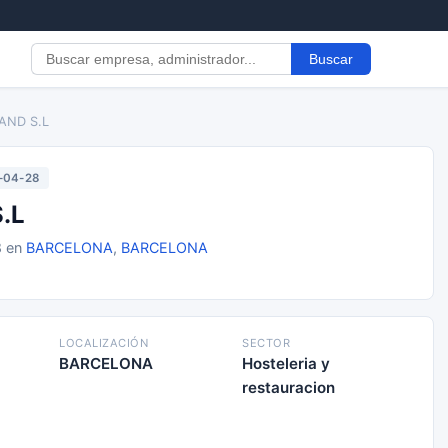
Buscar
AND S.L
-04-28
.L
8 en
BARCELONA
,
BARCELONA
LOCALIZACIÓN
SECTOR
BARCELONA
Hosteleria y
restauracion