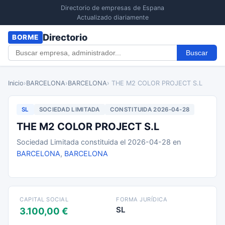
Directorio de empresas de Espana
Actualizado diariamente
Directorio
BORME
Buscar
Inicio
›
BARCELONA
›
BARCELONA
› THE M2 COLOR PROJECT S.L
SL
SOCIEDAD LIMITADA
CONSTITUIDA 2026-04-28
THE M2 COLOR PROJECT S.L
Sociedad Limitada constituida el 2026-04-28 en
BARCELONA
,
BARCELONA
CAPITAL SOCIAL
FORMA JURÍDICA
SL
3.100,00 €