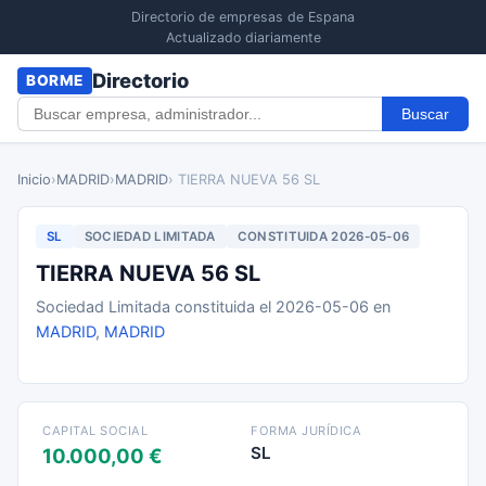
Directorio de empresas de Espana
Actualizado diariamente
Directorio
BORME
Buscar
Inicio
›
MADRID
›
MADRID
› TIERRA NUEVA 56 SL
SL
SOCIEDAD LIMITADA
CONSTITUIDA 2026-05-06
TIERRA NUEVA 56 SL
Sociedad Limitada constituida el 2026-05-06 en
MADRID
,
MADRID
CAPITAL SOCIAL
FORMA JURÍDICA
SL
10.000,00 €