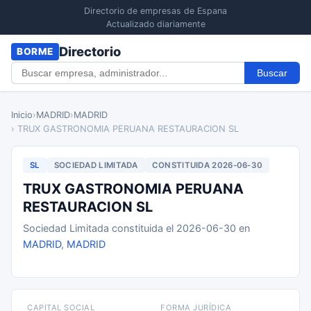
Directorio de empresas de Espana
Actualizado diariamente
Directorio
BORME
Buscar
Inicio
›
MADRID
›
MADRID
› TRUX GASTRONOMIA PERUANA RESTAURACION SL
SL
SOCIEDAD LIMITADA
CONSTITUIDA 2026-06-30
TRUX GASTRONOMIA PERUANA
RESTAURACION SL
Sociedad Limitada constituida el 2026-06-30 en
MADRID
,
MADRID
CAPITAL SOCIAL
FORMA JURÍDICA