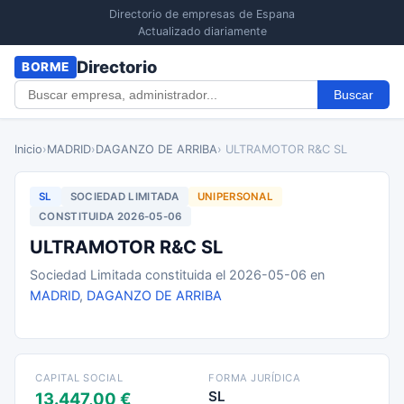
Directorio de empresas de Espana
Actualizado diariamente
Directorio
BORME
Buscar
Inicio
›
MADRID
›
DAGANZO DE ARRIBA
› ULTRAMOTOR R&C SL
SL
SOCIEDAD LIMITADA
UNIPERSONAL
CONSTITUIDA 2026-05-06
ULTRAMOTOR R&C SL
Sociedad Limitada constituida el 2026-05-06 en
MADRID
,
DAGANZO DE ARRIBA
CAPITAL SOCIAL
FORMA JURÍDICA
SL
13.447,00 €