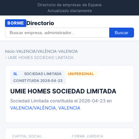
Directorio de empresas de Espana
Actualizado diariamente
Directorio
BORME
Buscar
Inicio
›
VALENCIA/VALÈNCIA
›
VALENCIA
› UMIE HOMES SOCIEDAD LIMITADA
SL
SOCIEDAD LIMITADA
UNIPERSONAL
CONSTITUIDA 2026-04-23
UMIE HOMES SOCIEDAD LIMITADA
Sociedad Limitada constituida el 2026-04-23 en
VALENCIA/VALÈNCIA
,
VALENCIA
CAPITAL SOCIAL
FORMA JURÍDICA