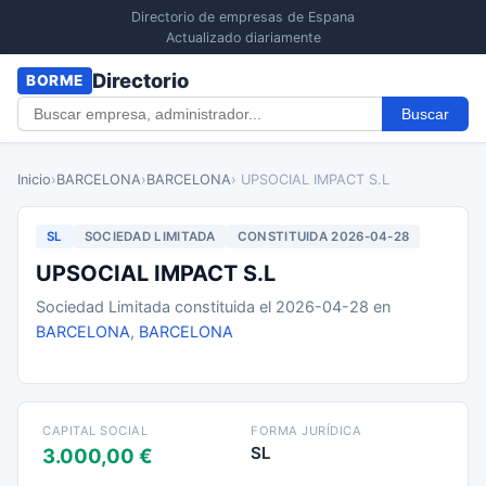
Directorio de empresas de Espana
Actualizado diariamente
Directorio
BORME
Buscar
Inicio
›
BARCELONA
›
BARCELONA
› UPSOCIAL IMPACT S.L
SL
SOCIEDAD LIMITADA
CONSTITUIDA 2026-04-28
UPSOCIAL IMPACT S.L
Sociedad Limitada constituida el 2026-04-28 en
BARCELONA
,
BARCELONA
CAPITAL SOCIAL
FORMA JURÍDICA
SL
3.000,00 €