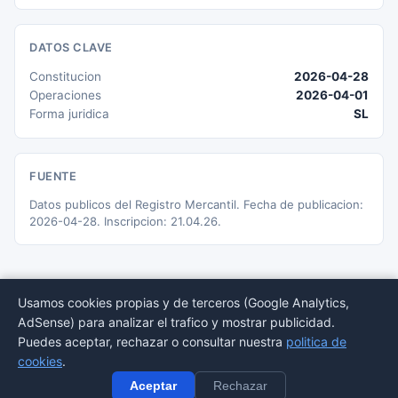
DATOS CLAVE
Constitucion
2026-04-28
Operaciones
2026-04-01
Forma juridica
SL
FUENTE
Datos publicos del Registro Mercantil. Fecha de publicacion:
2026-04-28. Inscripcion: 21.04.26.
Usamos cookies propias y de terceros (Google Analytics,
AdSense) para analizar el trafico y mostrar publicidad.
© 2026 BORMEDirectorio — Datos publicos del Registro Mercantil
Puedes aceptar, rechazar o consultar nuestra
politica de
Provincias
Sectores
Estadisticas
Aviso
Privacidad
Cookies
Sitemap
cookies
.
legal
Aceptar
Rechazar