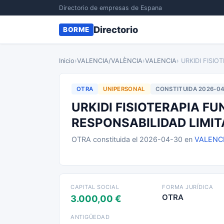
Directorio de empresas de Espana
Directorio
BORME
Inicio
›
VALENCIA/VALÈNCIA
›
VALENCIA
› URKIDI FISI
OTRA
UNIPERSONAL
CONSTITUIDA 2026-0
URKIDI FISIOTERAPIA F
RESPONSABILIDAD LIMI
OTRA constituida el 2026-04-30 en
VALENC
CAPITAL SOCIAL
FORMA JURÍDICA
OTRA
3.000,00 €
ANTIGÜEDAD