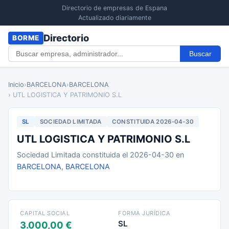
Directorio de empresas de Espana
Actualizado diariamente
Directorio
BORME
Buscar
Inicio
›
BARCELONA
›
BARCELONA
› UTL LOGISTICA Y PATRIMONIO S.L
SL
SOCIEDAD LIMITADA
CONSTITUIDA 2026-04-30
UTL LOGISTICA Y PATRIMONIO S.L
Sociedad Limitada constituida el 2026-04-30 en
BARCELONA
,
BARCELONA
CAPITAL SOCIAL
FORMA JURÍDICA
SL
3.000,00 €