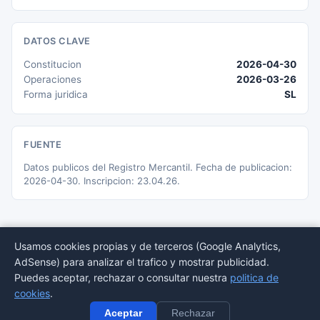
DATOS CLAVE
Constitucion
2026-04-30
Operaciones
2026-03-26
Forma juridica
SL
FUENTE
Datos publicos del Registro Mercantil. Fecha de publicacion:
2026-04-30. Inscripcion: 23.04.26.
Usamos cookies propias y de terceros (Google Analytics,
AdSense) para analizar el trafico y mostrar publicidad.
© 2026 BORMEDirectorio — Datos publicos del Registro Mercantil
Puedes aceptar, rechazar o consultar nuestra
politica de
Provincias
Sectores
Estadisticas
Aviso
Privacidad
Cookies
Sitemap
cookies
.
legal
Aceptar
Rechazar