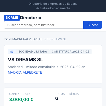
Directorio de empresas de Espana
Actualizado diariamente
Directorio
BORME
Buscar
Inicio
›
MADRID
›
ALPEDRETE
› V8 DREAMS SL
SL
SOCIEDAD LIMITADA
CONSTITUIDA 2026-04-22
V8 DREAMS SL
Sociedad Limitada constituida el 2026-04-22 en
MADRID
,
ALPEDRETE
CAPITAL SOCIAL
FORMA JURÍDICA
SL
3.000,00 €