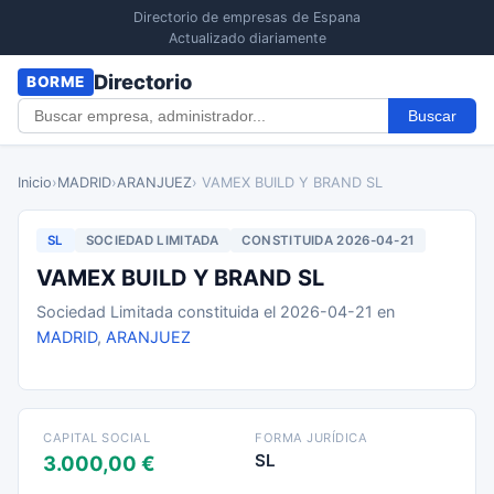
Directorio de empresas de Espana
Actualizado diariamente
Directorio
BORME
Buscar
Inicio
›
MADRID
›
ARANJUEZ
› VAMEX BUILD Y BRAND SL
SL
SOCIEDAD LIMITADA
CONSTITUIDA 2026-04-21
VAMEX BUILD Y BRAND SL
Sociedad Limitada constituida el 2026-04-21 en
MADRID
,
ARANJUEZ
CAPITAL SOCIAL
FORMA JURÍDICA
SL
3.000,00 €