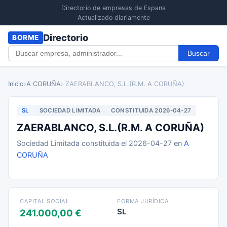
Directorio de empresas de Espana
Actualizado diariamente
Directorio
BORME
Buscar
Inicio
›
A CORUÑA
› ZAERABLANCO, S.L.(R.M. A CORUÑA)
SL
SOCIEDAD LIMITADA
CONSTITUIDA 2026-04-27
ZAERABLANCO, S.L.(R.M. A CORUÑA)
Sociedad Limitada constituida el 2026-04-27 en
A
CORUÑA
CAPITAL SOCIAL
FORMA JURÍDICA
SL
241.000,00 €