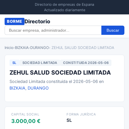
Directorio de empresas de Espana
Actualizado diariamente
Directorio
BORME
Buscar
Inicio
›
BIZKAIA
›
DURANGO
› ZEHUL SALUD SOCIEDAD LIMITADA
SL
SOCIEDAD LIMITADA
CONSTITUIDA 2026-05-06
ZEHUL SALUD SOCIEDAD LIMITADA
Sociedad Limitada constituida el 2026-05-06 en
BIZKAIA
,
DURANGO
CAPITAL SOCIAL
FORMA JURÍDICA
SL
3.000,00 €