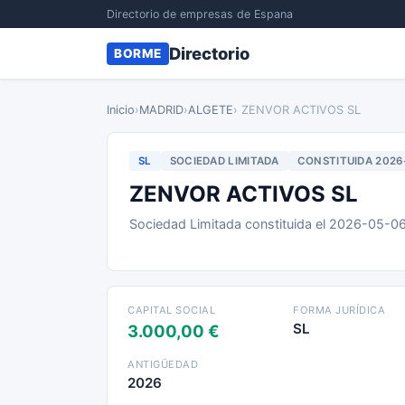
Directorio de empresas de Espana
Directorio
BORME
Inicio
›
MADRID
›
ALGETE
› ZENVOR ACTIVOS SL
SL
SOCIEDAD LIMITADA
CONSTITUIDA 2026
ZENVOR ACTIVOS SL
Sociedad Limitada constituida el 2026-05-0
CAPITAL SOCIAL
FORMA JURÍDICA
SL
3.000,00 €
ANTIGÜEDAD
2026