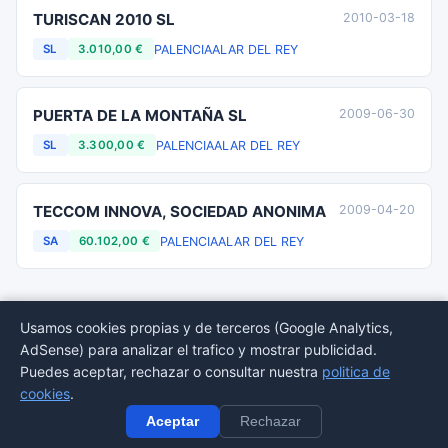
TURISCAN 2010 SL
2010-03-18
PALENCIA
ALAR DEL REY
SL
3.010,00 €
PUERTA DE LA MONTAÑA SL
2009-06-30
PALENCIA
ALAR DEL REY
SL
3.300,00 €
TECCOM INNOVA, SOCIEDAD ANONIMA
2009-04-20
PALENCIA
ALAR DEL REY
SA
60.102,00 €
Usamos cookies propias y de terceros (Google Analytics,
AdSense) para analizar el trafico y mostrar publicidad.
© 2026 BORMEDirectorio — Datos publicos del Registro Mercantil
Puedes aceptar, rechazar o consultar nuestra
politica de
Provincias
Sectores
Estadisticas
Aviso
Privacidad
Cookies
Sitemap
cookies
.
legal
Aceptar
Rechazar