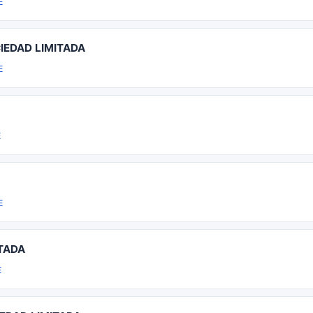
E
IEDAD LIMITADA
E
E
E
TADA
E