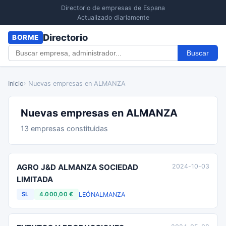
Directorio de empresas de Espana
Actualizado diariamente
Directorio
BORME
Buscar
Inicio
› Nuevas empresas en ALMANZA
Nuevas empresas en ALMANZA
13 empresas constituidas
AGRO J&D ALMANZA SOCIEDAD
2024-10-03
LIMITADA
LEÓN
ALMANZA
SL
4.000,00 €