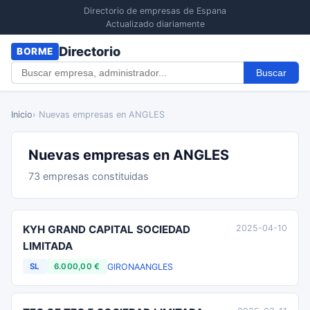
Directorio de empresas de Espana
Actualizado diariamente
Directorio
BORME
Buscar
Inicio
› Nuevas empresas en ANGLES
Nuevas empresas en ANGLES
73 empresas constituidas
KYH GRAND CAPITAL SOCIEDAD
2025-04-10
LIMITADA
GIRONA
ANGLES
SL
6.000,00 €