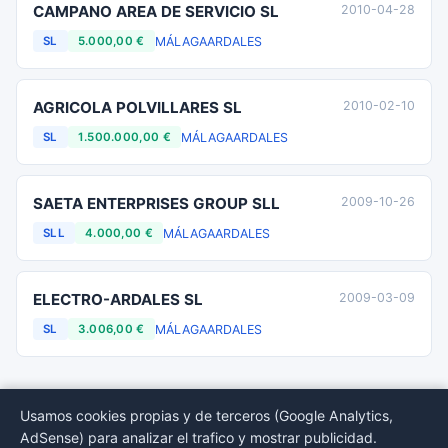
CAMPANO AREA DE SERVICIO SL
2010-04-28
MÁLAGA
ARDALES
SL
5.000,00 €
AGRICOLA POLVILLARES SL
2010-02-10
MÁLAGA
ARDALES
SL
1.500.000,00 €
SAETA ENTERPRISES GROUP SLL
2009-10-26
MÁLAGA
ARDALES
SLL
4.000,00 €
ELECTRO-ARDALES SL
2009-03-09
MÁLAGA
ARDALES
SL
3.006,00 €
Usamos cookies propias y de terceros (Google Analytics,
AdSense) para analizar el trafico y mostrar publicidad.