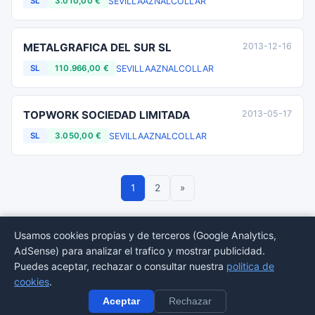
SEVILLA
AZNALCOLLAR
SL
3.010,00 €
METALGRAFICA DEL SUR SL
2013-12-16
SEVILLA
AZNALCOLLAR
SL
110.966,00 €
TOPWORK SOCIEDAD LIMITADA
2013-05-17
SEVILLA
AZNALCOLLAR
SL
3.050,00 €
1
2
»
Usamos cookies propias y de terceros (Google Analytics,
AdSense) para analizar el trafico y mostrar publicidad.
© 2026 BORMEDirectorio — Datos publicos del Registro Mercantil
Puedes aceptar, rechazar o consultar nuestra
politica de
Provincias
Sectores
Estadisticas
Aviso
Privacidad
Cookies
Sitemap
cookies
.
legal
Aceptar
Rechazar