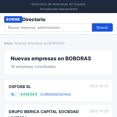
Directorio de empresas de Espana
Actualizado diariamente
Directorio
BORME
Buscar
Inicio
› Nuevas empresas en BOBORAS
Nuevas empresas en BOBORAS
16 empresas constituidas
OSFOAB SL
2023-12-27
OURENSE
BOBORAS
SL
4.022,00 €
GRUPO IBERICA CAPITAL SOCIEDAD
2022-11-23