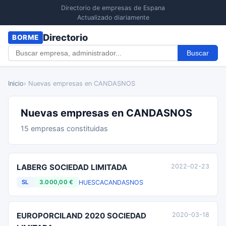
Directorio de empresas de Espana
Actualizado diariamente
Directorio
BORME
Buscar
Inicio
› Nuevas empresas en CANDASNOS
Nuevas empresas en CANDASNOS
15 empresas constituidas
LABERG SOCIEDAD LIMITADA
2022-02-23
HUESCA
CANDASNOS
SL
3.000,00 €
EUROPORCILAND 2020 SOCIEDAD
2020-03-18