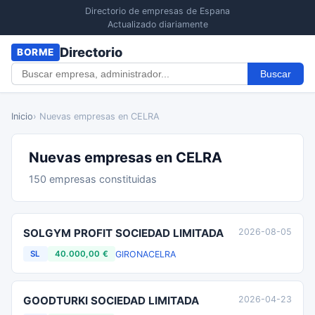
Directorio de empresas de Espana
Actualizado diariamente
Directorio
BORME
Buscar
Inicio
› Nuevas empresas en CELRA
Nuevas empresas en CELRA
150 empresas constituidas
SOLGYM PROFIT SOCIEDAD LIMITADA
2026-08-05
GIRONA
CELRA
SL
40.000,00 €
GOODTURKI SOCIEDAD LIMITADA
2026-04-23