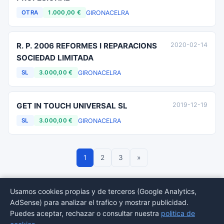
GIRONA
CELRA
OTRA
1.000,00 €
R. P. 2006 REFORMES I REPARACIONS
2020-02-14
SOCIEDAD LIMITADA
GIRONA
CELRA
SL
3.000,00 €
GET IN TOUCH UNIVERSAL SL
2019-12-19
GIRONA
CELRA
SL
3.000,00 €
1
2
3
»
Usamos cookies propias y de terceros (Google Analytics,
AdSense) para analizar el trafico y mostrar publicidad.
© 2026 BORMEDirectorio — Datos publicos del Registro Mercantil
Puedes aceptar, rechazar o consultar nuestra
politica de
Provincias
Sectores
Estadisticas
Aviso
Privacidad
Cookies
Sitemap