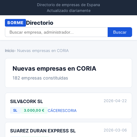
Directorio de empresas de Espana
Actualizado diariamente
Directorio
BORME
Buscar
Inicio
› Nuevas empresas en CORIA
Nuevas empresas en CORIA
182 empresas constituidas
SILV&CORK SL
2026-04-22
CÁCERES
CORIA
SL
3.000,00 €
SUAREZ DURAN EXPRESS SL
2026-03-06