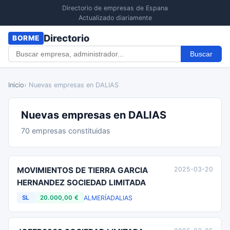
Directorio de empresas de Espana
Actualizado diariamente
Directorio
BORME
Buscar
Inicio
› Nuevas empresas en DALIAS
Nuevas empresas en DALIAS
70 empresas constituidas
MOVIMIENTOS DE TIERRA GARCIA
2025-03-20
HERNANDEZ SOCIEDAD LIMITADA
ALMERÍA
DALIAS
SL
20.000,00 €