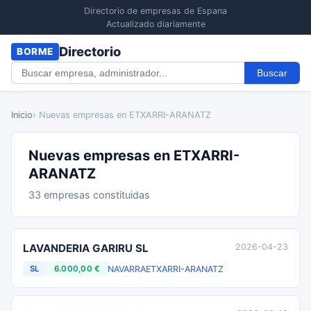
Directorio de empresas de Espana
Actualizado diariamente
Directorio
BORME
Buscar
Inicio
› Nuevas empresas en ETXARRI-ARANATZ
Nuevas empresas en ETXARRI-
ARANATZ
33 empresas constituidas
LAVANDERIA GARIRU SL
2026-04-23
NAVARRA
ETXARRI-ARANATZ
SL
6.000,00 €