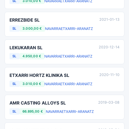
NAVARRA
ETXARRI-ARANATZ
SL
3.010,00 €
ERREZBIDE SL
2021-01-13
NAVARRA
ETXARRI-ARANATZ
SL
3.000,00 €
LEKUKARAN SL
2020-12-14
NAVARRA
ETXARRI-ARANATZ
SL
4.950,00 €
ETXARRI HORTZ KLINIKA SL
2020-11-10
NAVARRA
ETXARRI-ARANATZ
SL
3.010,00 €
AMR CASTING ALLOYS SL
2019-03-08
NAVARRA
ETXARRI-ARANATZ
SL
66.895,00 €