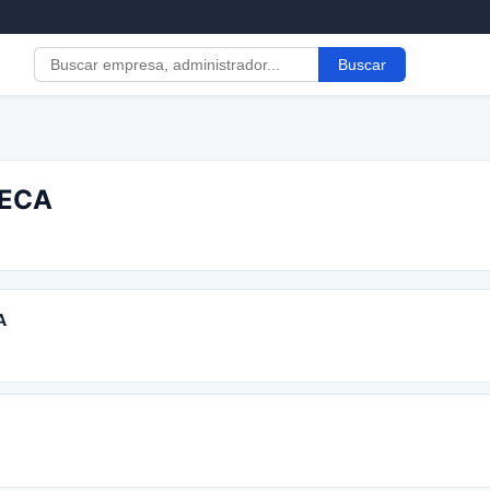
Buscar
UECA
A