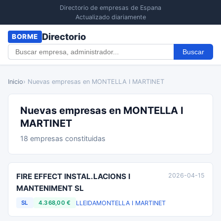
Directorio de empresas de Espana
Actualizado diariamente
Directorio
BORME
Buscar
Inicio
› Nuevas empresas en MONTELLA I MARTINET
Nuevas empresas en MONTELLA I
MARTINET
18 empresas constituidas
FIRE EFFECT INSTAL.LACIONS I
2026-04-15
MANTENIMENT SL
LLEIDA
MONTELLA I MARTINET
SL
4.368,00 €