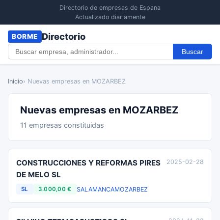
Directorio de empresas de Espana
Actualizado diariamente
Directorio
BORME
Buscar
Inicio
› Nuevas empresas en MOZARBEZ
Nuevas empresas en MOZARBEZ
11 empresas constituidas
CONSTRUCCIONES Y REFORMAS PIRES
2025-02-28
DE MELO SL
SALAMANCA
MOZARBEZ
SL
3.000,00 €