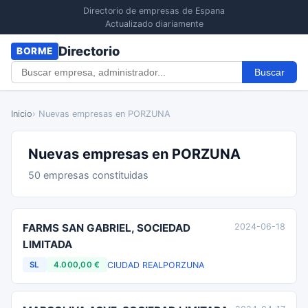
Directorio de empresas de Espana
Actualizado diariamente
Directorio
BORME
Buscar
Inicio
› Nuevas empresas en PORZUNA
Nuevas empresas en PORZUNA
50 empresas constituidas
FARMS SAN GABRIEL, SOCIEDAD
2024-06-18
LIMITADA
CIUDAD REAL
PORZUNA
SL
4.000,00 €