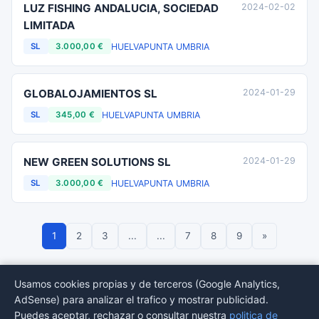
LUZ FISHING ANDALUCIA, SOCIEDAD
2024-02-02
LIMITADA
HUELVA
PUNTA UMBRIA
SL
3.000,00 €
GLOBALOJAMIENTOS SL
2024-01-29
HUELVA
PUNTA UMBRIA
SL
345,00 €
NEW GREEN SOLUTIONS SL
2024-01-29
HUELVA
PUNTA UMBRIA
SL
3.000,00 €
1
2
3
...
...
7
8
9
»
Usamos cookies propias y de terceros (Google Analytics,
AdSense) para analizar el trafico y mostrar publicidad.
© 2026 BORMEDirectorio — Datos publicos del Registro Mercantil
Puedes aceptar, rechazar o consultar nuestra
politica de