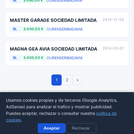
OURENSE
RIBADAVIA
SL
3.060,00 €
MASTER GARAGE SOCIEDAD LIMITADA
2014-12-05
OURENSE
RIBADAVIA
SL
3.000,00 €
MAGNA GEA AVIA SOCIEDAD LIMITADA
2014-03-07
OURENSE
RIBADAVIA
SL
3.000,00 €
1
2
»
Usamos cookies propias y de terceros (Google Analytics,
AdSense) para analizar el trafico y mostrar publicidad.
© 2026 BORMEDirectorio — Datos publicos del Registro Mercantil
Puedes aceptar, rechazar o consultar nuestra
politica de
Provincias
Sectores
Estadisticas
Aviso
Privacidad
Cookies
Sitemap
cookies
.
legal
Aceptar
Rechazar