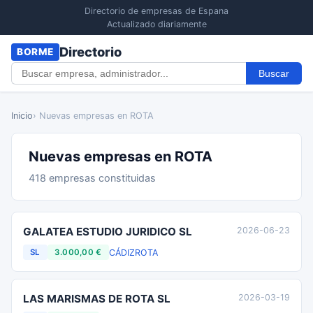
Directorio de empresas de Espana
Actualizado diariamente
Directorio
BORME
Buscar
Inicio
› Nuevas empresas en ROTA
Nuevas empresas en ROTA
418 empresas constituidas
GALATEA ESTUDIO JURIDICO SL
2026-06-23
CÁDIZ
ROTA
SL
3.000,00 €
LAS MARISMAS DE ROTA SL
2026-03-19