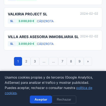
VALKIRIA PROJECT SL
2024-02-02
CÁDIZ
ROTA
SL
3.000,00 €
VILLA ARES ASESORIA INMOBILIARIA SL
2024-02-02
CÁDIZ
ROTA
SL
3.000,00 €
1
2
3
...
...
7
8
9
»
Usamos cookies propias y de terceros (Google Analytics,
AdSense) para analizar el trafico y mostrar publicidad.
© 2026 BORMEDirectorio — Datos publicos del Registro Mercantil
Puedes aceptar, rechazar o consultar nuestra
politica de
Provincias
Sectores
Estadisticas
Aviso
Privacidad
Cookies
Sitemap
cookies
.
legal
Aceptar
Rechazar