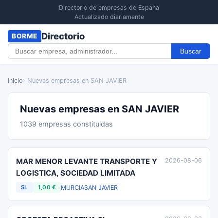
Directorio de empresas de Espana
Actualizado diariamente
Directorio
BORME
Buscar
Inicio
› Nuevas empresas en SAN JAVIER
Nuevas empresas en SAN JAVIER
1039 empresas constituidas
MAR MENOR LEVANTE TRANSPORTE Y
2026-08-06
LOGISTICA, SOCIEDAD LIMITADA
MURCIA
SAN JAVIER
SL
1,00 €