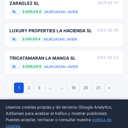
ZARAGLEZ SL
2025-02-27
MURCIA
SAN JAVIER
SL
3.000,00 €
LUXURY PROPERTIES LA HACIENDA SL
2025-02-26
MURCIA
SAN JAVIER
SL
3.100,00 €
TRICATAMARAN LA MANGA SL
2025-02-24
MURCIA
SAN JAVIER
SL
3.000,00 €
1
2
3
...
...
19
20
21
»
Usamos cookies propias y de terceros (Google Analytics,
AdSense) para analizar el trafico y mostrar publicidad.
© 2026 BORMEDirectorio — Datos publicos del Registro Mercantil
Puedes aceptar, rechazar o consultar nuestra
politica de
Provincias
Sectores
Estadisticas
Aviso
Privacidad
Cookies
Sitemap
cookies
.