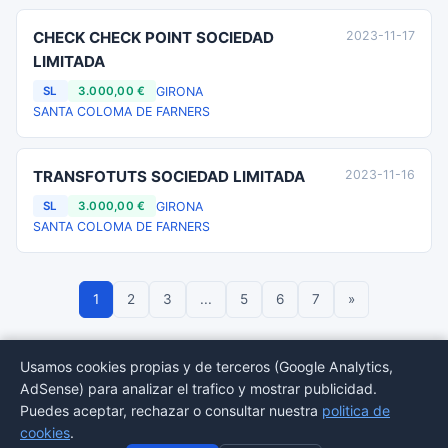
CHECK CHECK POINT SOCIEDAD
2023-11-17
LIMITADA
GIRONA
SL
3.000,00 €
SANTA COLOMA DE FARNERS
TRANSFOTUTS SOCIEDAD LIMITADA
2023-11-16
GIRONA
SL
3.000,00 €
SANTA COLOMA DE FARNERS
1
2
3
...
5
6
7
»
Usamos cookies propias y de terceros (Google Analytics,
AdSense) para analizar el trafico y mostrar publicidad.
© 2026 BORMEDirectorio — Datos publicos del Registro Mercantil
Puedes aceptar, rechazar o consultar nuestra
politica de
Provincias
Sectores
Estadisticas
Aviso
Privacidad
Cookies
Sitemap
cookies
.