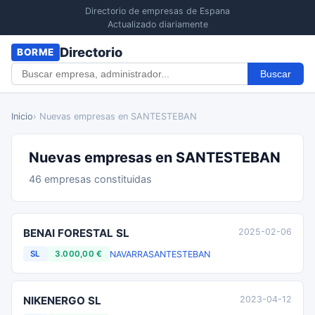
Directorio de empresas de Espana
Actualizado diariamente
Directorio
BORME
Buscar
Inicio
› Nuevas empresas en SANTESTEBAN
Nuevas empresas en SANTESTEBAN
46 empresas constituidas
BENAI FORESTAL SL
2025-02-06
NAVARRA
SANTESTEBAN
SL
3.000,00 €
NIKENERGO SL
2023-04-12