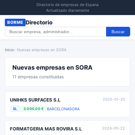
Directorio de empresas de Espana
Actualizado diariamente
Directorio
BORME
Buscar
Inicio
› Nuevas empresas en SORA
Nuevas empresas en SORA
11 empresas constituidas
UNIHKS SURFACES S.L
2025-01-20
BARCELONA
SORA
SL
3.000,00 €
FORMATGERIA MAS ROVIRA S.L
2024-05-22